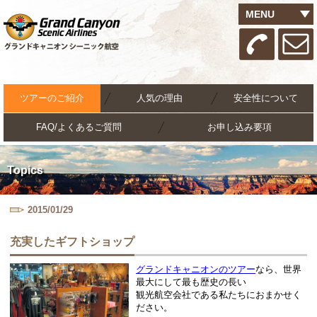
MENU
ツアーのご紹介
人気の理由
安全性について
FAQ/よくあるご質問
お申し込み要項
Topics
2015/01/29
充実したギフトショップ
グランドキャニオンのツアー
なら、世界
最大にして最も歴史の長い
観光航空会社である私たちにおまかせく
ださい。