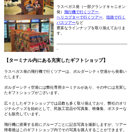
ラスベガス発（一部グランドキャニオン
発）
飛行機で行くツアー
、
ヘリコプターで行くツアー
、
陸路で行く
バスツアー
など
豊富なラインナップを取り揃えておりま
す。
------------------------------------------------------------
-
【ターミナル内にある充実したギフトショップ】
ラスベガス発の飛行機で行くツアーは、ボルダーシティ空港から発着い
たします。
ボルダーシティ空港には弊社専用ターミナルがあり、その中には充実し
たギフトショップがございます。
広々としたギフトショップでは品数も多く取り揃えており、弊社のオリ
ジナルグッズを始めとして、民族工芸品や写真集、映像集、ポスターな
ども販売しています。
飛行機に搭乗する前にグループごとに記念写真を撮影しますが、ツアー
帰着後はこのギフトショップ内でその写真を購入することができます。