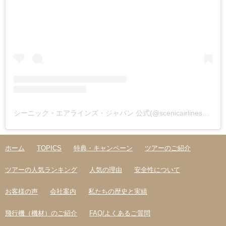
シーニック・エアラインズ・ジャパン 公式(@scenicairlines_japan)がシェアした投稿
ホーム
TOPICS
特典・キャンペーン
ツアーのご紹介
ツアーの人気ランキング
人気の理由
安全性について
お客様の声
会社案内
私たちの歴史と実績
飛行機（機材）のご紹介
FAQ/よくあるご質問