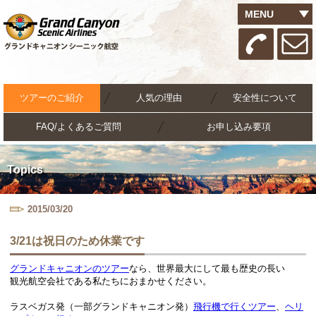
MENU
ツアーのご紹介
人気の理由
安全性について
FAQ/よくあるご質問
お申し込み要項
Topics
2015/03/20
3/21は祝日のため休業です
グランドキャニオンのツアー
なら、世界最大にして最も歴史の長い
観光航空会社である私たちにおまかせください。
ラスベガス発（一部グランドキャニオン発）
飛行機で行くツアー
、
ヘリ