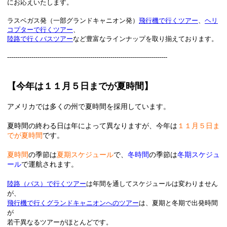
にお応えいたします。
ラスベガス発（一部グランドキャニオン発）
飛行機で行くツアー
、
ヘリ
コプターで行くツアー
、
陸路で行くバスツアー
など豊富なラインナップを取り揃えております。
-------------------------------------------------------------------------------
【今年は１１月５日までが夏時間】
アメリカでは多くの州で夏時間を採用しています。
夏時間の終わる日は年によって異なりますが、今年は
１１月５日ま
でが夏時間
です。
夏時間
の季節は
夏期スケジュール
で、
冬時間
の季節は
冬期スケジュ
ール
で運航されます。
陸路（バス）で行くツアー
は年間を通してスケジュールは変わりません
が、
飛行機で行くグランドキャニオンへのツアー
は、夏期と冬期で出発時間
が
若干異なるツアーがほとんどです。