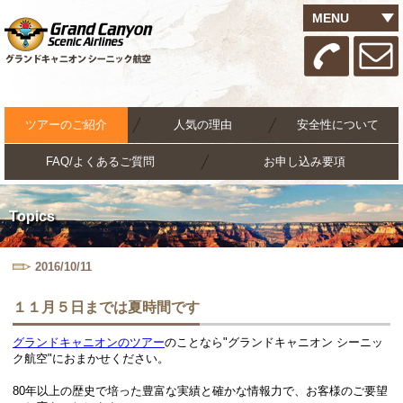
MENU
ツアーのご紹介
人気の理由
安全性について
FAQ/よくあるご質問
お申し込み要項
Topics
2016/10/11
１１月５日までは夏時間です
グランドキャニオンのツアー
のことなら"グランドキャニオン シーニッ
ク航空"におまかせください。
80年以上の歴史で培った豊富な実績と確かな情報力で、お客様のご要望