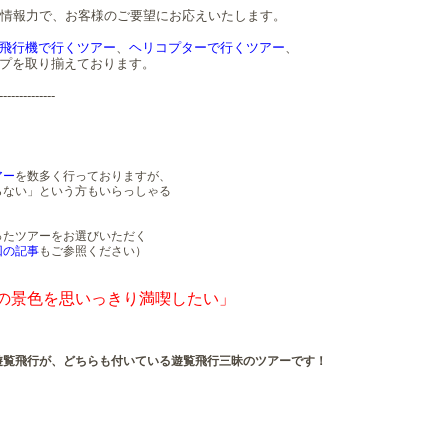
な情報力で、お客様のご要望にお応えいたします。
飛行機で行くツアー
、
ヘリコプターで行くツアー
、
プを取り揃えております。
--------------
アー
を数多く行っておりますが、
らない」という方もいらっしゃる
ったツアーをお選びいただく
回の記事
もご参照ください）
の景色を思いっきり満喫したい」
）
遊覧飛行が、どちらも付いている遊覧飛行三昧のツアーです！