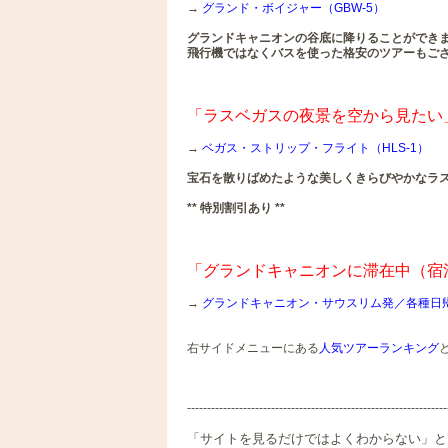
→
グランド・ボイジャー（GBW-5）
グランドキャニオンの谷底に降りることができ
飛行機ではなくバスを使った格安のツアーもご
「ラスベガスの夜景を空から見たい
→
ベガス・ストリップ・フライト（HLS-1）
宝石を散りばめたような美しくきらびやかなラ
** 特別割引あり **
「グランドキャニオンに滞在中（宿
→
グランドキャニオン・サウスリム発／各種日
右サイドメニューにある
人気ツアーランキング
-----------------------------------------------------------------
「サイトを見るだけではよくわからない」と