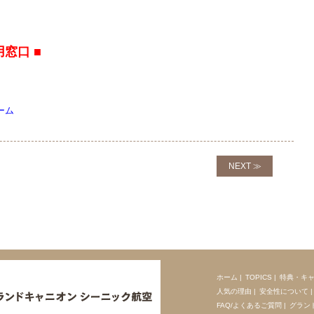
窓口 ■
ーム
NEXT ≫
ホーム
|
TOPICS
|
特典・キ
人気の理由
|
安全性について
|
FAQ/よくあるご質問
|
グラン