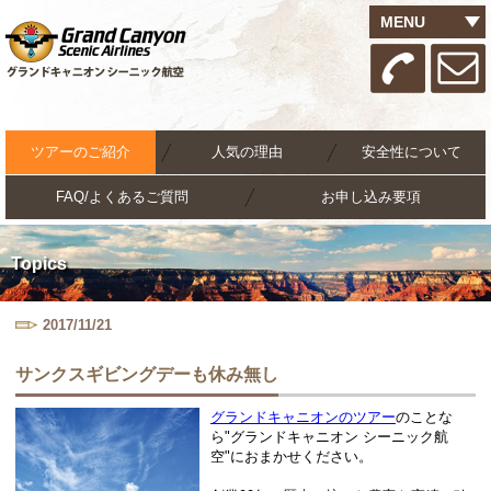
MENU
ツアーのご紹介
人気の理由
安全性について
FAQ/よくあるご質問
お申し込み要項
Topics
2017/11/21
サンクスギビングデーも休み無し
グランドキャニオンのツアー
のことな
ら"グランドキャニオン シーニック航
空"におまかせください。