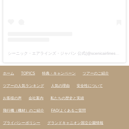
シーニック・エアラインズ・ジャパン 公式(@scenicairlines_japan)がシェアした投稿
ホーム
TOPICS
特典・キャンペーン
ツアーのご紹介
ツアーの人気ランキング
人気の理由
安全性について
お客様の声
会社案内
私たちの歴史と実績
飛行機（機材）のご紹介
FAQ/よくあるご質問
プライバシーポリシー
グランドキャニオン国立公園情報