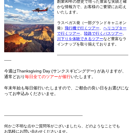
創業90年の歴史で培った豊富な実績と確
かな情報力で、お客様のご要望にお応え
いたします。
ラスベガス発（一部グランドキャニオン
発）
飛行機で行くツアー
、
ヘリコプター
で行くツアー
、
陸路で行くバスツアー
、
川下りを体験できるツアー
など豊富なラ
インナップを取り揃えております。
------------------------------------------------------------
------
今週はThanksgiving Day (サンクスギビングデー) がありますが、
通常どおり
毎日全てのツアーが催行
いたします。
年末年始も毎日催行いたしますので、ご都合の良い日をお選びにな
ってお申込みくださいませ。
------------------------------------------------------------------
何かご不明な点やご質問等がございましたら、どのようなことでも
お気軽にお問い合わせくださいませ。