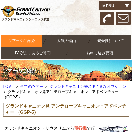
MENU
ツアーのご紹介
人気の理由
安全性について
FAQ/よくあるご質問
お申し込み要項
ツアーのご紹介
HOME
＞
全てのツアー
＞
グランドキャニオン発さまざまなオプション
＞
グランドキャニオン発アンテロープキャニオン・アドベンチャー
（GGP-5）
グランドキャニオン発 アンテロープキャニオン・アドベンチ
ャー （GGP-5）
グランドキャニオン・サウスリムから
飛行機
で行