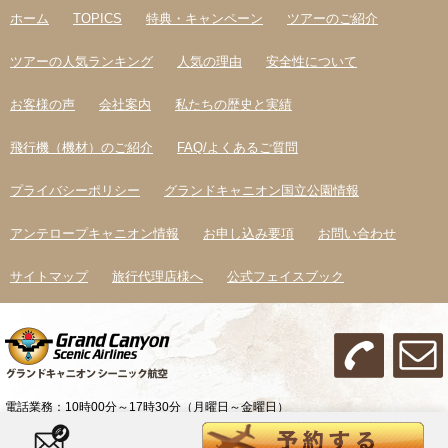
ホーム
TOPICS
特典・キャンペーン
ツアーのご紹介
ツアーの人気ランキング
人気の理由
安全性について
お客様の声
会社案内
私たちの歴史と実績
飛行機（機材）のご紹介
FAQ/よくあるご質問
プライバシーポリシー
グランドキャニオン国立公園情報
アンテロープキャニオン情報
お申し込み要項
お問い合わせ
サイトマップ
旅行代理店様へ
公式フェイスブック
電話業務：10時00分～17時30分（月曜日～金曜日）