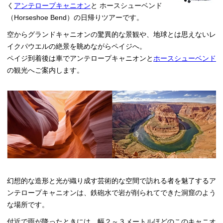
く
アンテロープキャニオン
と ホースシューベンド
（Horseshoe Bend）の日帰りツアーです。
空からグランドキャニオンの驚異的な景観や、地球とは思えないレ
イクパウエルの絶景を眺めながらペイジへ。
ペイジ到着後は車でアンテロープキャニオンと
ホースシューベンド
の観光へご案内します。
幻想的な造形と光が織り成す芸術的な空間で訪れる者を魅了するア
ンテロープキャニオンは、鉄砲水で岩が削られてできた洞窟のよう
な場所です。
付近で雨が降ったときには、幅２～３メートルほどのこのキャニオ