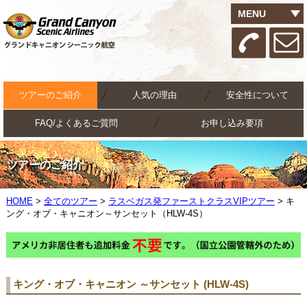
MENU
ツアーのご紹介
人気の理由
安全性について
FAQ/よくあるご質問
お申し込み要項
ツアーのご紹介
HOME
>
全てのツアー
>
ラスベガス発ファーストクラスVIPツアー
> キ
ング・オブ・キャニオン～サンセット（HLW-4S）
キング・オブ・キャニオン ～サンセット (HLW-4S)