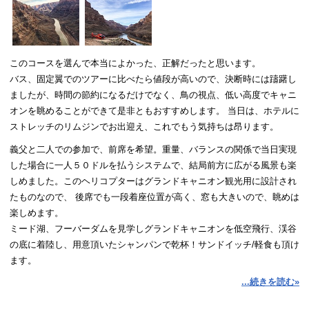
で、上から眺めるだけでなくキャニオンの底から見上げる事が出来るの
で特別感があります。
日本で、日本語で事前にいろいろと相談しながら沢山の情報やアドバイ
このコースを選んで本当によかった、正解だったと思います。
スをいただけた事もとても良かったです。感謝しております。素晴らし
バス、固定翼でのツアーに比べたら値段が高いので、決断時には躊躇し
いです。
ましたが、時間の節約になるだけでなく、鳥の視点、低い高度でキャニ
次回はカウントダウンの花火
（※１）
をヘリコプターから是非是非見た
オンを眺めることができて是非ともおすすめします。 当日は、ホテルに
いです。
ストレッチのリムジンでお出迎え、これでもう気持ちは昂ります。
ありがとうございました。マグカップなどお土産に購入しました！
義父と二人での参加で、前席を希望。重量、バランスの関係で当日実現
（※１）
した場合に一人５０ドルを払うシステムで、結局前方に広がる風景も楽
独立記念日（7月4日）と大晦日（12月31日）はラスベガスの花火をヘリ
しめました。このヘリコプターはグランドキャニオン観光用に設計され
コプターの上から眺める特別なフライトを運航しますので、ご希望の場
たものなので、 後席でも一段着座位置が高く、窓も大きいので、眺めは
合はお問い合わせください。
楽しめます。
ミード湖、フーバーダムを見学しグランドキャニオンを低空飛行、渓谷
の底に着陸し、用意頂いたシャンパンで乾杯！サンドイッチ/軽食も頂け
ます。
...続きを読む»
機内では、ＢＯＳＥのノイズキャンセル用のヘッドセットも完備され、
機長との会話、日本語対応の解説も楽しめます。帰りにも、雄大な景色