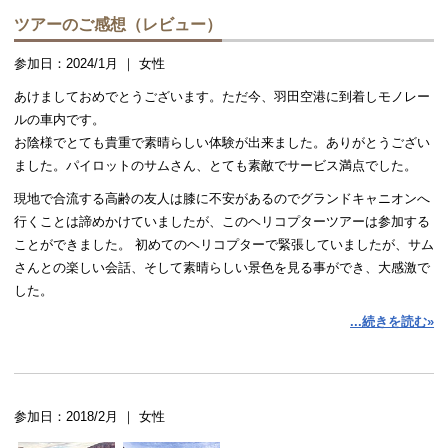
ツアーのご感想（レビュー）
参加日：2024/1月 ｜ 女性
あけましておめでとうございます。ただ今、羽田空港に到着しモノレー
ルの車内です。
お陰様でとても貴重で素晴らしい体験が出来ました。ありがとうござい
ました。パイロットのサムさん、とても素敵でサービス満点でした。
現地で合流する高齢の友人は膝に不安があるのでグランドキャニオンへ
行くことは諦めかけていましたが、このヘリコプターツアーは参加する
ことができました。 初めてのヘリコプターで緊張していましたが、サム
さんとの楽しい会話、そして素晴らしい景色を見る事ができ、大感激で
した。
...続きを読む»
夕陽に照らされるグランドキャニオンを見ながらラスベガスに帰る時、
亡くなったご主人がそばに来てこの素晴らしい景色を一緒に見てくれて
いるようだとおっしゃっていました。 天に召される時はこの様な素晴ら
しい光景なのだろうかと想像するほど神々しく感動的な光景で、素晴ら
しい喜びの時間を共有することが出来ました。
参加日：2018/2月 ｜ 女性
足に不安がある方もグランドキャニオンを諦めないで参加できるツアー