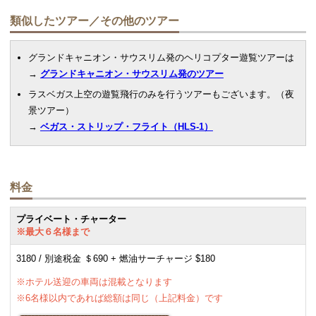
に感動しながらラスベガスに飛んで帰り、計算通りにストリップ通り上
類似したツアー／その他のツアー
空で夕焼けを楽しむことができました。
義父共々、大変感動をしました。
グランドキャニオン・サウスリム発のヘリコプター遊覧ツアーは
パイロットのダニエルさん、スタッフの皆さんに感謝の気持ちでいっぱ
→
グランドキャニオン・サウスリム発のツアー
いです。
ラスベガス上空の遊覧飛行のみを行うツアーもございます。（夜
固定翼も良さがありますが、できたら、ラスベガスに行く皆さんに体験
景ツアー）
をしてほしい、感動をして頂きたい、おすすめのツアーです。
→
ベガス・ストリップ・フライト（HLS-1）
（弊社記載）※現在はリムジンによる送迎は行っておりません
料金
プライベート・チャーター
※最大６名様まで
3180 / 別途税金 ＄690 + 燃油サーチャージ $180
※ホテル送迎の車両は混載となります
※6名様以内であれば総額は同じ（上記料金）です