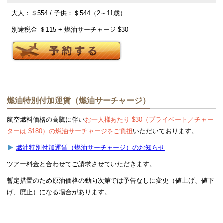
覧になれます。 豪奢なラスベガス滞在にふさわしいセレブな気分
大人：＄554 / 子供：＄544（2～11歳）
で思い出を締めくくることが出来るでしょう。
別途税金 ＄115 + 燃油サーチャージ $30
プライベート／チャーターツアーも可能です。（特別料金、１機６
名様まで）
燃油特別付加運賃（燃油サーチャージ）
航空燃料価格の高騰に伴い
お一人様あたり $30（プライベート／チャー
ターは $180）の燃油サーチャージをご負担
いただいております。
燃油特別付加運賃（燃油サーチャージ）のお知らせ
ツアー料金と合わせてご請求させていただきます。
暫定措置のため原油価格の動向次第では予告なしに変更（値上げ、値下
げ、廃止）になる場合があります。