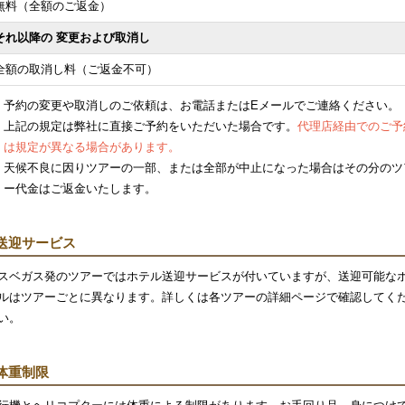
無料（全額のご返金）
それ以降の 変更および取消し
全額の取消し料（ご返金不可）
予約の変更や取消しのご依頼は、お電話またはEメールでご連絡ください。
上記の規定は弊社に直接ご予約をいただいた場合です。
代理店経由でのご予
は規定が異なる場合があります。
天候不良に因りツアーの一部、または全部が中止になった場合はその分のツ
ー代金はご返金いたします。
送迎サービス
スベガス発のツアーではホテル送迎サービスが付いていますが、送迎可能な
ルはツアーごとに異なります。詳しくは各ツアーの詳細ページで確認してく
い。
体重制限