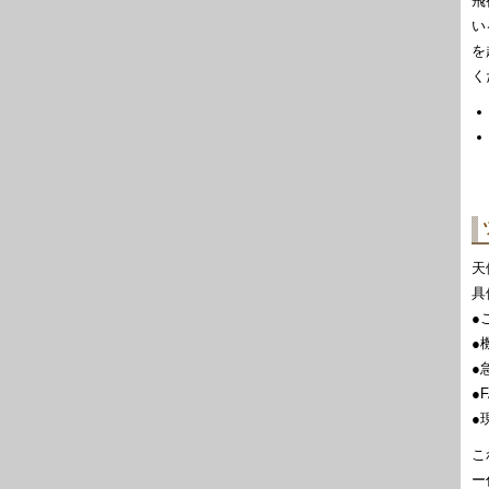
飛
い
を
く
天
具
●
●
●急
●
●
こ
ー