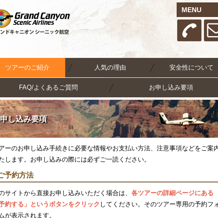
MENU
ツアーのご紹介
人気の理由
安全性について
FAQ/よくあるご質問
お申し込み要項
申し込み要項
アーのお申し込み手続きに必要な情報やお支払い方法、注意事項などをご案
たします。お申し込みの際には必ずご一読ください。
ご予約方法
のサイトから直接お申し込みいただく場合は、
各ツアーの詳細ページにある
予約する」というボタンをクリック
してください。そのツアー専用の予約フ
ムが表示されます。