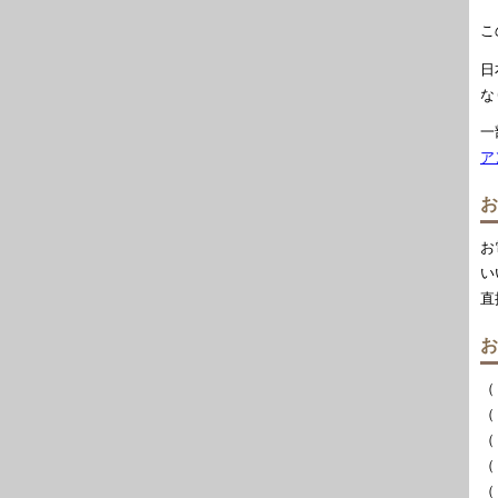
こ
日
な
一
ア
お
お
い
直
お
（
（
（
（
（