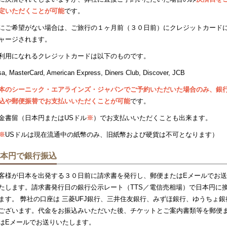
定いただくことが可能
です。
にご希望がない場合は、ご旅行の１ヶ月前（３０日前）にクレジットカード
ャージされます。
利用になれるクレジットカードは以下のものです。
sa, MasterCard, American Express, Diners Club, Discover, JCB
本のシーニック・エアラインズ・ジャパンでご予約いただいた場合のみ、銀
込や郵便振替でお支払いいただくことが可能
です。
金書留（日本円またはUSドル
※
）でお支払いいただくことも出来ます。
※
USドルは現在流通中の紙幣のみ、旧紙幣および硬貨は不可となります）
本円で銀行振込
客様が日本を出発する３０日前に請求書を発行し、郵便またはEメールでお
たします。請求書発行日の銀行公示レート（TTS／電信売相場）で日本円に
ます。 弊社の口座は 三菱UFJ銀行、三井住友銀行、みずほ銀行、ゆうちょ銀
ございます。代金をお振込みいただいた後、チケットとご案内書類等を郵便
はEメールでお送りいたします。