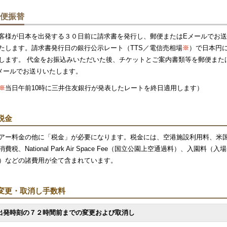
便振替
客様が日本を出発する３０日前に請求書を発行し、郵便またはEメールでお
たします。請求書発行日の銀行公示レート（TTS／電信売相場
※
）で日本円
します。 代金をお振込みいただいた後、チケットとご案内書類等を郵便また
メールでお送りいたします。
※
当日午前10時に三井住友銀行が発表したレートを終日適用します）
税金
アー料金の他に「税金」が必要になります。税金には、空港施設利用料、米
消費税、National Park Air Space Fee（国立公園上空通過料）、入園料（入場
）などの諸費用が全て含まれています。
変更・取消し手数料
出発時刻の７２時間前までの変更および取消し