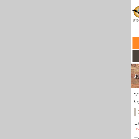
お
ツ
い
こ
「
ー