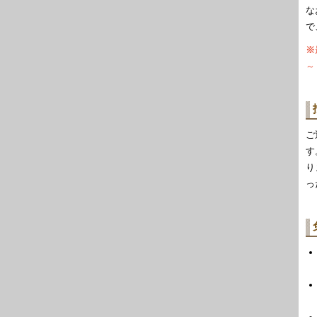
な
で
※
～
ご
す
り
っ