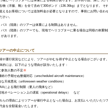
行機とヘリコプターには体重による制限があります。お手回り品、身につけ
る物（洋服、靴）を全て含めて300ポンド（136.36kg）までとなります。 そ
超えるお客様については追加料金が必要となりますので、事前にお問い合わ
ださい。
バス（陸路）のツアーは体重による制限はありません。
バス（陸路）のツアーでも、現地でヘリコプターに乗る場合は同様の体重制
があります。
ツアーの中止について
候や運行状況などにより、ツアーがやむを得ず中止となる場合がございます
体的には、以下のような理由が該当いたします：
ご参加人数の不足
※
機材の予期せぬ整備対応（unscheduled aircraft maintenance）
な天候悪化（unforeseen weather conditions）
FAAによる飛行制限（要人の飛来など）
現地オペレーション上の遅延（operational delays） など
れらの理由によりツアーが催行中止となった場合は、お支払いいただいたツ
代金を全額返金いたします。