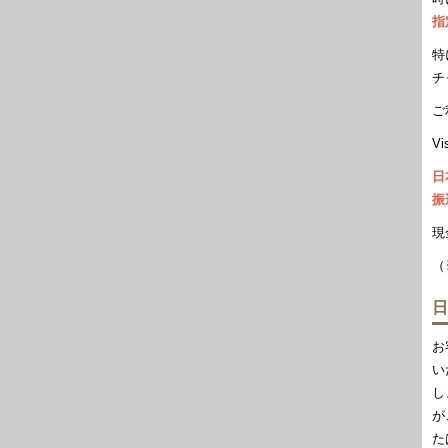
指
特
チ
ご
Vi
日
振
現
（
日
お
い
し
が
た