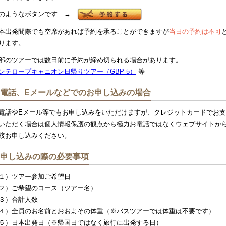
のようなボタンです →
本出発間際でも空席があれば予約を承ることができますが
当日の予約は不可
ります。
部のツアーでは数日前に予約が締め切られる場合があります。
ンテロープキャニオン日帰りツアー（GBP-5）
等
電話、Eメールなどでのお申し込みの場合
電話やEメール等でもお申し込みをいただけますが、クレジットカードでお
いただく場合は個人情報保護の観点から極力お電話ではなくウェブサイトか
接お申し込みください。
申し込みの際の必要事項
１）ツアー参加ご希望日
２）ご希望のコース（ツアー名）
３）合計人数
４）全員のお名前とおおよその体重（※バスツアーでは体重は不要です）
５）日本出発日（※帰国日ではなく旅行に出発する日）