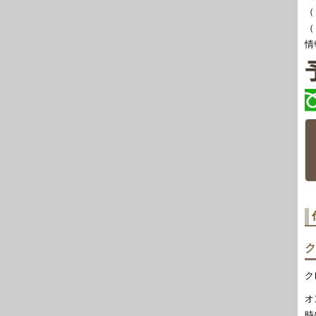
（
（
情
ク
ク
オ
時