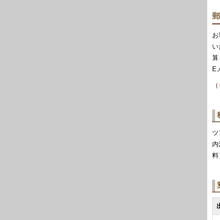
郵
お
い
算
E
（
ツ
内
料