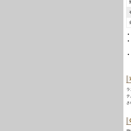
ラ
テ
さ