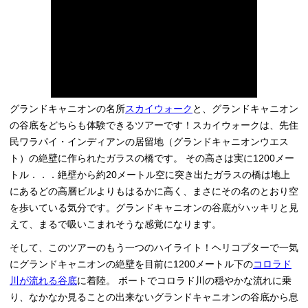
グランドキャニオンの名所
スカイウォーク
と、グランドキャニオン
の谷底をどちらも体験できるツアーです！スカイウォークは、先住
民ワラパイ・インディアンの居留地（グランドキャニオンウエス
ト）の絶壁に作られたガラスの橋です。 その高さは実に1200メー
トル．．．絶壁から約20メートル空に突き出たガラスの橋は地上
にあるどの高層ビルよりもはるかに高く、まさにその名のとおり空
を歩いている気分です。グランドキャニオンの谷底がハッキリと見
えて、まるで吸いこまれそうな感覚になります。
そして、このツアーのもう一つのハイライト！ヘリコプターで一気
にグランドキャニオンの絶壁を目前に1200メートル下の
コロラド
川が流れる谷底
に着陸。 ボートでコロラド川の穏やかな流れに乗
り、なかなか見ることの出来ないグランドキャニオンの谷底から息