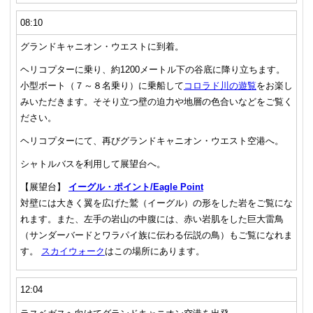
08:10
グランドキャニオン・ウエストに到着。
ヘリコプターに乗り、約1200メートル下の谷底に降り立ちます。
小型ボート（７～８名乗り）に乗船して
コロラド川の遊覧
をお楽し
みいただきます。そそり立つ壁の迫力や地層の色合いなどをご覧く
ださい。
ヘリコプターにて、再びグランドキャニオン・ウエスト空港へ。
シャトルバスを利用して展望台へ。
【展望台】
イーグル・ポイント/Eagle Point
対壁には大きく翼を広げた鷲（イーグル）の形をした岩をご覧にな
れます。また、左手の岩山の中腹には、赤い岩肌をした巨大雷鳥
（サンダーバードとワラパイ族に伝わる伝説の鳥）もご覧になれま
す。
スカイウォーク
はこの場所にあります。
12:04