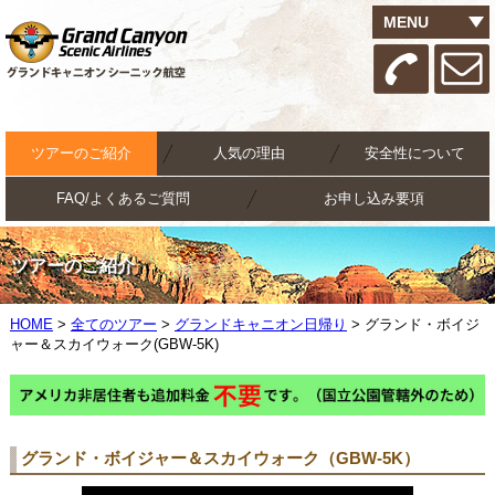
MENU
ツアーのご紹介
人気の理由
安全性について
FAQ/よくあるご質問
お申し込み要項
ツアーのご紹介
HOME
>
全てのツアー
>
グランドキャニオン日帰り
> グランド・ボイジ
ャー＆スカイウォーク(GBW-5K)
グランド・ボイジャー＆スカイウォーク（GBW-5K）