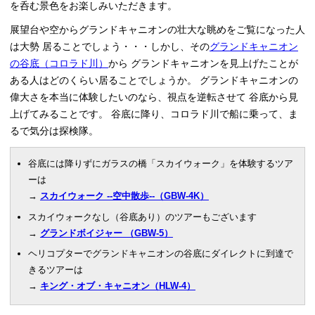
を呑む景色をお楽しみいただきます。
展望台や空からグランドキャニオンの壮大な眺めをご覧になった人
は大勢 居ることでしょう・・・しかし、その
グランドキャニオン
の谷底（コロラド川）
から グランドキャニオンを見上げたことが
ある人はどのくらい居ることでしょうか。 グランドキャニオンの
偉大さを本当に体験したいのなら、視点を逆転させて 谷底から見
上げてみることです。 谷底に降り、コロラド川で船に乗って、ま
るで気分は探検隊。
谷底には降りずにガラスの橋「スカイウォーク」を体験するツア
ーは
→
スカイウォーク --空中散歩--（GBW-4K）
スカイウォークなし（谷底あり）のツアーもございます
→
グランドボイジャー （GBW-5）
ヘリコプターでグランドキャニオンの谷底にダイレクトに到達で
きるツアーは
→
キング・オブ・キャニオン（HLW-4）