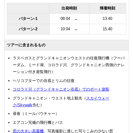
出発時刻
帰着時刻
パターン-1
08:04 →
13:40
パターン-2
10:04 →
15:40
ツアーに含まれるもの
ラスベガスとグランドキャニオンウエストの往復飛行機（フーバ
ーダム、ミード湖、コロラド川、グランドキャニオン西側のナレ
ーション付き遊覧飛行）
ヘリコプターでの谷底とリムの往復
コロラド川（グランドキャニオン谷底）でのボート遊覧
グランドキャニオン・ウエスト地上観光（
スカイウォー
ク/Skywalk
含む）
昼食（ミールバウチャー）
エアコン完備の飛行機とバス
窓の大きい高翼機
、写真撮影に適した写りこみの少ない窓