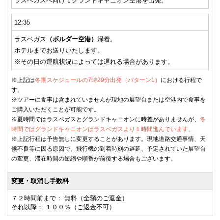
ラスベガスへ向けてグランドキャニオン空港を出発。
12:35
ラスベガス
（ボルダー空港）
帰着。
ホテルまでお送りいたします。
※その日の運航状況によっては遅れる場合があります。
※上記は
冬期スケジュールの7時29分出発（パターン1）
における行程で
す。
※ツアーに食事は含まれていませんが現地の展望台または空港内で食事を
ご購入いただくことが可能です。
※夏時間ではラスベガスとグランドキャニオンに時差がありませんが、
冬
時間ではグランドキャニオンはラスベガスより１時間進んでいます。
※上記行程は予告無しに変更することがあります。現地道路交通事情、天
候不良等に因る原因で、飛行機の到着時刻の遅延、予定されていた展望台
の変更、滞在時間の短縮や順番が前後する場合もございます。
変更・取消し手数料
７２時間前まで： 無料（全額のご返金）
それ以降： １００％（ご返金不可）