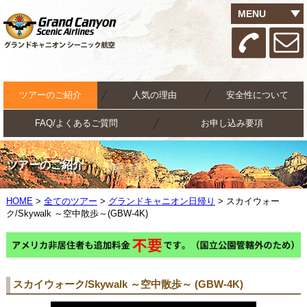
MENU
ツアーのご紹介
人気の理由
安全性について
FAQ/よくあるご質問
お申し込み要項
ツアーのご紹介
HOME
>
全てのツアー
>
グランドキャニオン日帰り
> スカイウォー
ク/Skywalk ～空中散歩～(GBW-4K)
スカイウォーク/Skywalk ～空中散歩～ (GBW-4K)