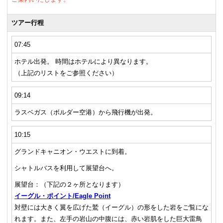
ツアー行程
07:45
ホテル出発。 時間はホテルにより異なります。
（上記のリストをご参照ください）
09:14
ラスベガス（ボルダー空港）から飛行機が出発。
10:15
グランドキャニオン・ウエストに到着。
シャトルバスを利用して展望台へ。
展望台：（下記の２ヶ所となります）
イーグル・ポイント/Eagle Point
対壁には大きく翼を広げた鷲（イーグル）の形をした岩をご覧にな
れます。また、左手の岩山の中腹には、赤い岩肌をした巨大雷鳥