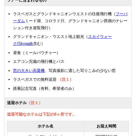
ツアーに含まれるもの
ラスベガスとグランドキャニオンウエストの往復飛行機（
フーバ
ーダム
ミード湖、コロラド川、グランドキャニオン西側のナレー
ション付き遊覧飛行）
グランドキャニオン・ウエスト地上観光（
スカイウォー
ク/Skywalk
含む）
昼食（ミールバウチャー）
エアコン完備の飛行機とバス
窓の大きい高翼機
、写真撮影に適した写りこみの少ない窓
ラスベガスでの無料送迎
（注１）
搭乗記念写真（有料、希望者のみ）
送迎ホテル
（注１）
送迎可能なホテルは下記の8ヶ所です。
ホテル名
お迎え時間