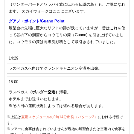
（サンダーバードとワラパイ族に伝わる伝説の鳥）も、ご覧になれ
ます。 スカイウォークはここにございます。
グアノ・ポイント/Guano Point
展望台の先端に巨大なリフトの跡が残っていますが、昔はこれを使
って谷の下の洞窟からコウモリの糞（Guano) を引き上げていまし
た。コウモリの糞は高級洗顔料として取引きされていました。
14:29
ラスベガスへ向けてグランドキャニオン空港を出発。
15:00
ラスベガス
（ボルダー空港）
帰着。
ホテルまでお送りいたします。
※その日の運航状況によっては遅れる場合があります。
※上記は
夏期スケジュールの9時14分出発（パターン2）
における行程で
す。
※ツアーに食事は含まれていませんが現地の展望台または空港内で食事を