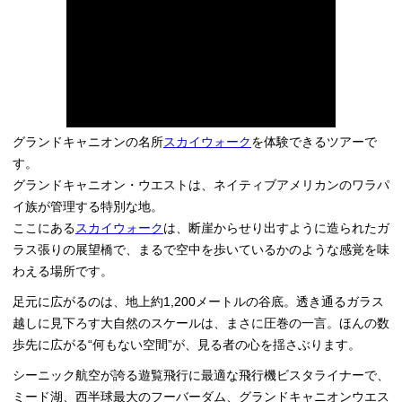
グランドキャニオンの名所
スカイウォーク
を体験できるツアーで
す。
グランドキャニオン・ウエストは、ネイティブアメリカンのワラパ
イ族が管理する特別な地。
ここにある
スカイウォーク
は、断崖からせり出すように造られたガ
ラス張りの展望橋で、まるで空中を歩いているかのような感覚を味
わえる場所です。
足元に広がるのは、地上約1,200メートルの谷底。透き通るガラス
越しに見下ろす大自然のスケールは、まさに圧巻の一言。ほんの数
歩先に広がる“何もない空間”が、見る者の心を揺さぶります。
シーニック航空が誇る遊覧飛行に最適な飛行機ビスタライナーで、
ミード湖、西半球最大のフーバーダム、グランドキャニオンウエス