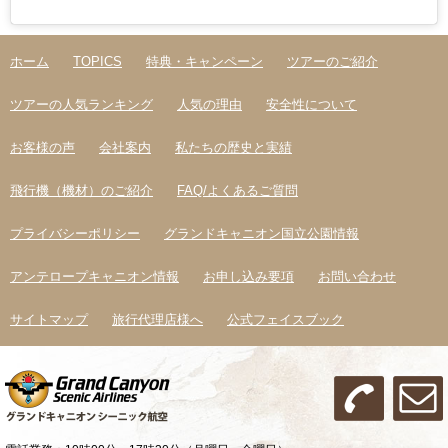
ホーム
TOPICS
特典・キャンペーン
ツアーのご紹介
ツアーの人気ランキング
人気の理由
安全性について
お客様の声
会社案内
私たちの歴史と実績
飛行機（機材）のご紹介
FAQ/よくあるご質問
プライバシーポリシー
グランドキャニオン国立公園情報
アンテロープキャニオン情報
お申し込み要項
お問い合わせ
サイトマップ
旅行代理店様へ
公式フェイスブック